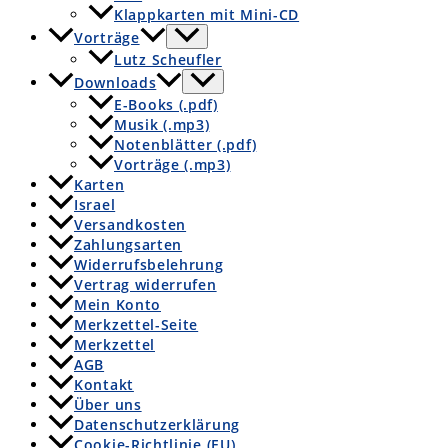
Klappkarten mit Mini-CD
Vorträge
Lutz Scheufler
Downloads
E-Books (.pdf)
Musik (.mp3)
Notenblätter (.pdf)
Vorträge (.mp3)
Karten
Israel
Versandkosten
Zahlungsarten
Widerrufsbelehrung
Vertrag widerrufen
Mein Konto
Merkzettel-Seite
Merkzettel
AGB
Kontakt
Über uns
Datenschutzerklärung
Cookie-Richtlinie (EU)