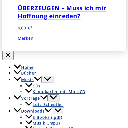
ÜBERZEUGEN – Muss ich mir
Hoffnung einreden?
4,00
€
Merken
Home
Bücher
Musik
CDs
Klappkarten mit Mini-CD
Vorträge
Lutz Scheufler
Downloads
E-Books (.pdf)
Musik (.mp3)