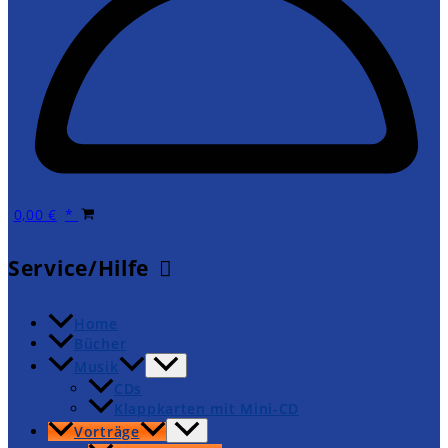
0,00
€
Service/Hilfe
Home
Bücher
Musik
CDs
Klappkarten mit Mini-CD
Vorträge