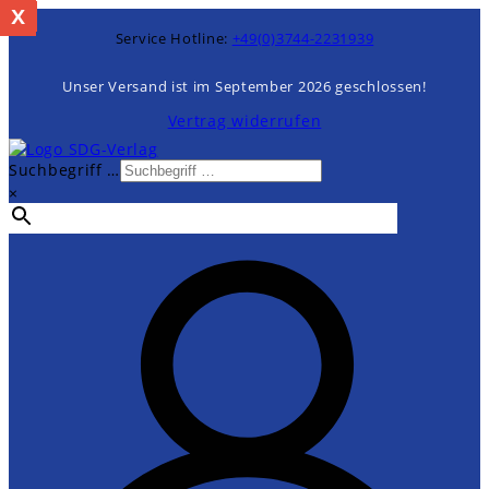
x
%
Zum
Inhalt
Service Hotline:
+49(0)3744-2231939
springen
Unser Versand ist im September 2026 geschlossen!
Vertrag widerrufen
Suchbegriff …
×