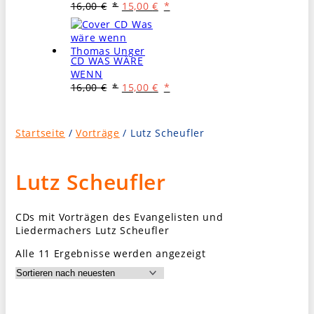
Ursprünglicher
Aktueller
16,00
€
15,00
€
Preis
Preis
war:
ist:
16,00 €
15,00 €.
CD WAS WÄRE
WENN
Ursprünglicher
Aktueller
16,00
€
15,00
€
Preis
Preis
war:
ist:
16,00 €
15,00 €.
Startseite
/
Vorträge
/ Lutz Scheufler
Lutz Scheufler
CDs mit Vorträgen des Evangelisten und
Liedermachers Lutz Scheufler
Nach
Alle 11 Ergebnisse werden angezeigt
Aktualität
sortiert