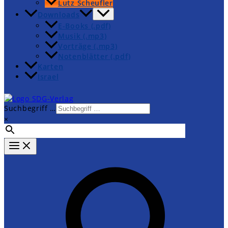
Lutz Scheufler
Downloads
E-Books (.pdf)
Musik (.mp3)
Vorträge (.mp3)
Notenblätter (.pdf)
Karten
Israel
Suchbegriff …
×