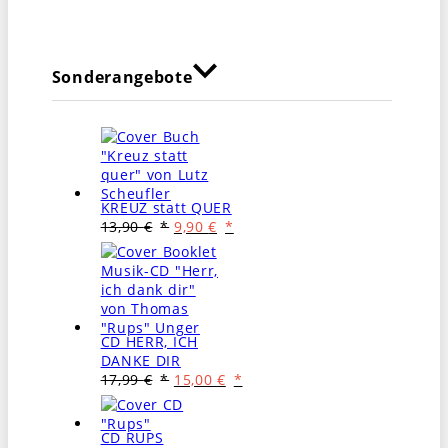
Sonderangebote
KREUZ statt QUER
Ursprünglicher
Aktueller
13,90
€
9,90
€
Preis
Preis
war:
ist:
13,90 €
9,90 €.
CD HERR, ICH
DANKE DIR
Ursprünglicher
Aktueller
17,99
€
15,00
€
Preis
Preis
war:
ist:
17,99 €
15,00 €.
CD RUPS