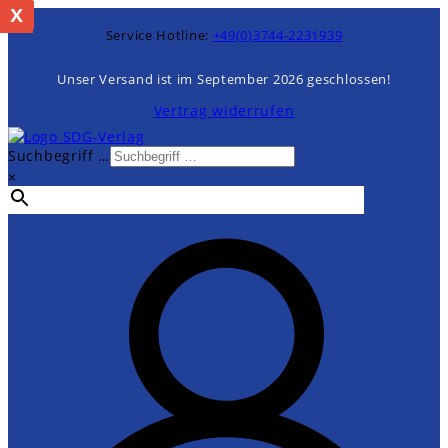
x
%
Zum
Inhalt
Service Hotline:
+49(0)3744-2231939
springen
Unser Versand ist im September 2026 geschlossen!
Vertrag widerrufen
Suchbegriff …
×