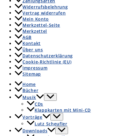
Zahlungsarten
Widerrufsbelehrung
Vertrag widerrufen
Mein Konto
Merkzettel-Seite
Merkzettel
AGB
Kontakt
Über uns
Datenschutzerklärung
Cookie-Richtlinie (EU)
Impressum
Sitemap
Home
Bücher
Musik
CDs
Klappkarten mit Mini-CD
Vorträge
Lutz Scheufler
Downloads