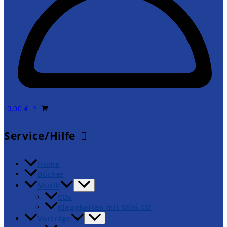
0,00
€
Service/Hilfe
Home
Bücher
Musik
CDs
Klappkarten mit Mini-CD
Vorträge