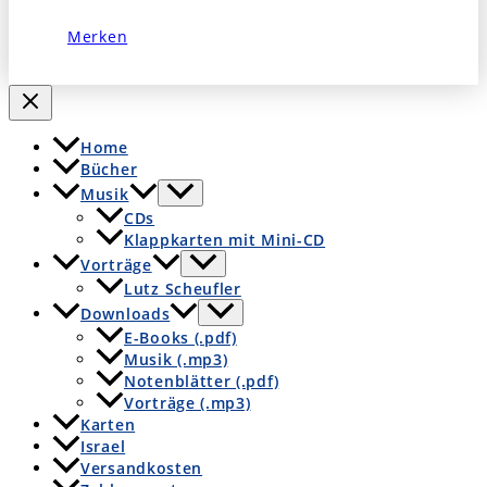
Merken
Home
Bücher
Musik
CDs
Klappkarten mit Mini-CD
Vorträge
Lutz Scheufler
Downloads
E-Books (.pdf)
Musik (.mp3)
Notenblätter (.pdf)
Vorträge (.mp3)
Karten
Israel
Versandkosten