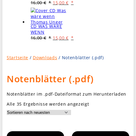
Ursprünglicher
Aktueller
16,00
€
15,00
€
Preis
Preis
war:
ist:
16,00 €
15,00 €.
CD WAS WÄRE
WENN
Ursprünglicher
Aktueller
16,00
€
15,00
€
Preis
Preis
war:
ist:
16,00 €
15,00 €.
Startseite
/
Downloads
/ Notenblätter (.pdf)
Notenblätter (.pdf)
Notenblätter im .pdf-Dateiformat zum Herunterladen
Nach
Alle 35 Ergebnisse werden angezeigt
Aktualität
sortiert