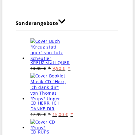
Sonderangebote
KREUZ statt QUER
Ursprünglicher
Aktueller
13,90
€
9,90
€
Preis
Preis
war:
ist:
13,90 €
9,90 €.
CD HERR, ICH
DANKE DIR
Ursprünglicher
Aktueller
17,99
€
15,00
€
Preis
Preis
war:
ist:
17,99 €
15,00 €.
CD RUPS