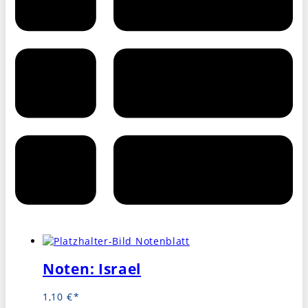
Noten: Israel
1,10
€