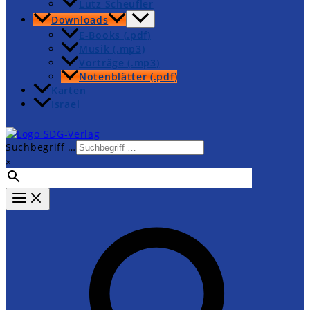
Lutz Scheufler
Downloads
E-Books (.pdf)
Musik (.mp3)
Vorträge (.mp3)
Notenblätter (.pdf)
Karten
Israel
Suchbegriff …
×