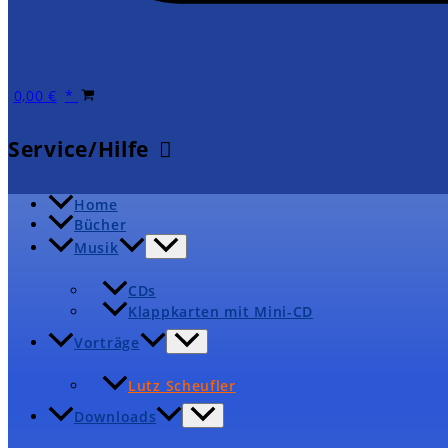
0,00
€
Service/Hilfe
Home
Bücher
Musik
CDs
Klappkarten mit Mini-CD
Vorträge
Lutz Scheufler
Downloads