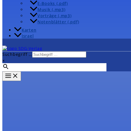
E-Books (.pdf)
Musik (.mp3)
Vorträge (.mp3)
Notenblätter (.pdf)
Karten
Israel
Suchbegriff …
×