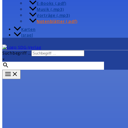
E-Books (.pdf)
Musik (.mp3)
Vorträge (.mp3)
Notenblätter (.pdf)
Karten
Israel
Suchbegriff …
×