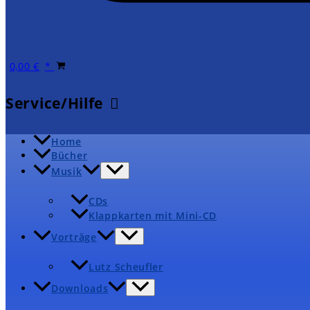
0,00
€
Service/Hilfe
Home
Bücher
Musik
CDs
Klappkarten mit Mini-CD
Vorträge
Lutz Scheufler
Downloads