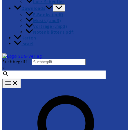
Lutz Scheufler
Downloads
E-Books (.pdf)
Musik (.mp3)
Vorträge (.mp3)
Notenblätter (.pdf)
Karten
Israel
Suchbegriff …
×