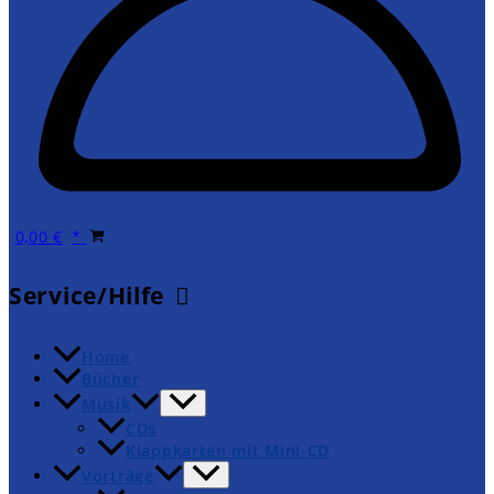
0,00
€
Service/Hilfe
Home
Bücher
Musik
CDs
Klappkarten mit Mini-CD
Vorträge