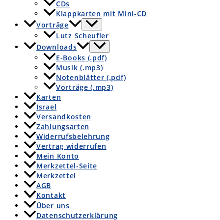
CDs
Klappkarten mit Mini-CD
Vorträge
Lutz Scheufler
Downloads
E-Books (.pdf)
Musik (.mp3)
Notenblätter (.pdf)
Vorträge (.mp3)
Karten
Israel
Versandkosten
Zahlungsarten
Widerrufsbelehrung
Vertrag widerrufen
Mein Konto
Merkzettel-Seite
Merkzettel
AGB
Kontakt
Über uns
Datenschutzerklärung