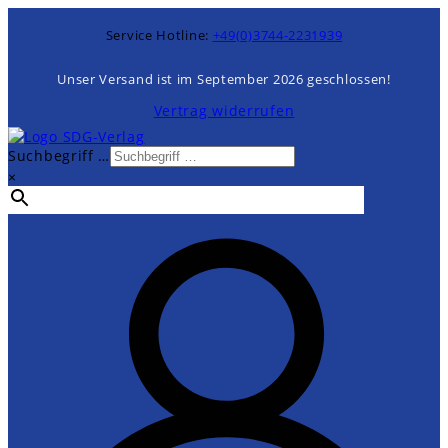
Zum
Inhalt
Service Hotline:
+49(0)3744-2231939
springen
Unser Versand ist im September 2026 geschlossen!
Vertrag widerrufen
Suchbegriff …
×