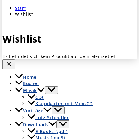
Start
Wishlist
Wishlist
Es befindet sich kein Produkt auf dem Merkzettel.
Home
Bücher
Musik
CDs
Klappkarten mit Mini-CD
Vorträge
Lutz Scheufler
Downloads
E-Books (.pdf)
Musik (.mp3)