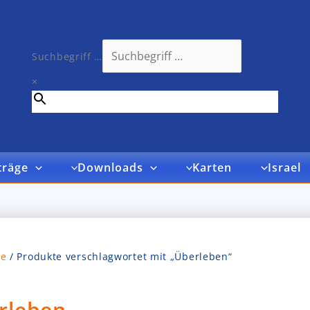
Unser Versand ist im September 2026 geschlossen!
Suchbegriff …
×
träge
Downloads
Karten
Israel
te
/ Produkte verschlagwortet mit „Überleben“
rleben