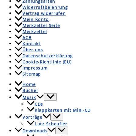
Zahlungsarten
Widerrufsbelehrung
Vertrag widerrufen
Mein Konto
Merkzettel-Seite
Merkzettel
AGB
Kontakt
Über uns
Datenschutzerklärung
Cookie-Richtlinie (EU)
Impressum
Sitemap
Home
Bücher
Musik
CDs
Klappkarten mit Mini-CD
Vorträge
Lutz Scheufler
Downloads