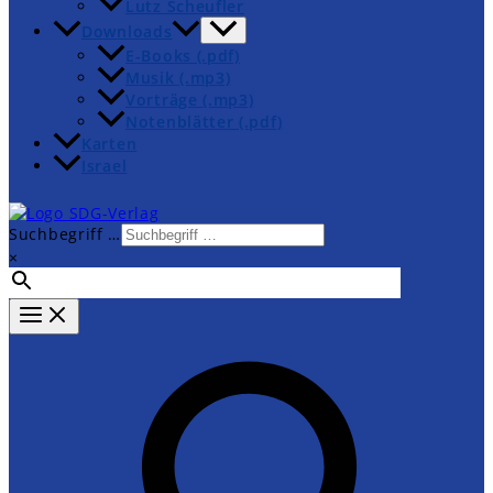
Lutz Scheufler
Downloads
E-Books (.pdf)
Musik (.mp3)
Vorträge (.mp3)
Notenblätter (.pdf)
Karten
Israel
Suchbegriff …
×