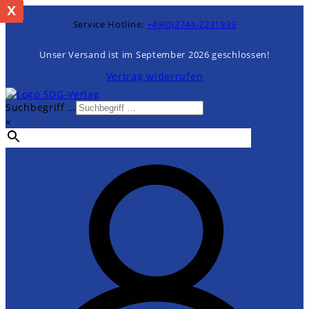
x
%
Zum
Inhalt
Service Hotline:
+49(0)3744-2231939
springen
Unser Versand ist im September 2026 geschlossen!
Vertrag widerrufen
Suchbegriff …
×