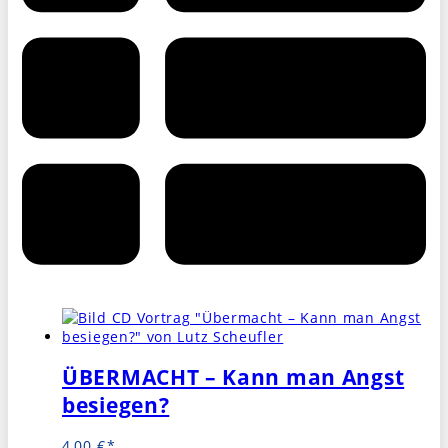
ÜBERMACHT – Kann man Angst
besiegen?
4,00
€