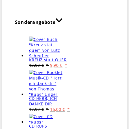
Sonderangebote
KREUZ statt QUER
Ursprünglicher
Aktueller
13,90
€
9,90
€
Preis
Preis
war:
ist:
13,90 €
9,90 €.
CD HERR, ICH
DANKE DIR
Ursprünglicher
Aktueller
17,99
€
15,00
€
Preis
Preis
war:
ist:
17,99 €
15,00 €.
CD RUPS