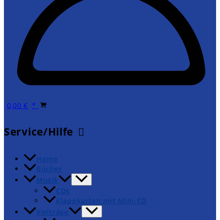
0,00
€
Service/Hilfe
Home
Bücher
Musik
CDs
Klappkarten mit Mini-CD
Vorträge