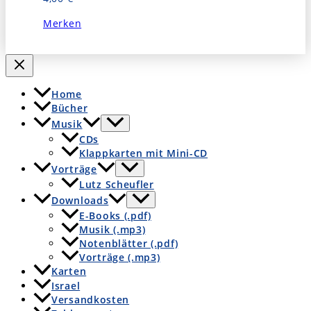
Merken
Home
Bücher
Musik
CDs
Klappkarten mit Mini-CD
Vorträge
Lutz Scheufler
Downloads
E-Books (.pdf)
Musik (.mp3)
Notenblätter (.pdf)
Vorträge (.mp3)
Karten
Israel
Versandkosten