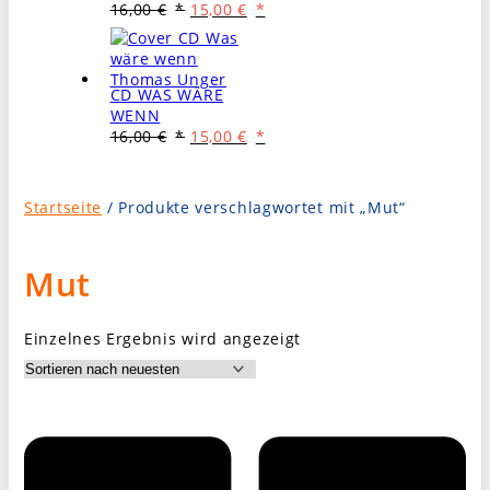
Ursprünglicher
Aktueller
16,00
€
15,00
€
Preis
Preis
war:
ist:
16,00 €
15,00 €.
CD WAS WÄRE
WENN
Ursprünglicher
Aktueller
16,00
€
15,00
€
Preis
Preis
war:
ist:
16,00 €
15,00 €.
Startseite
/ Produkte verschlagwortet mit „Mut“
Mut
Einzelnes Ergebnis wird angezeigt