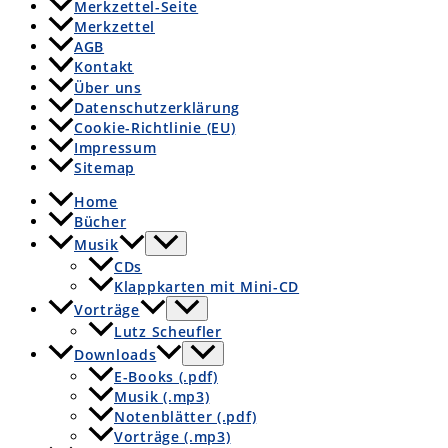
Merkzettel-Seite
Merkzettel
AGB
Kontakt
Über uns
Datenschutzerklärung
Cookie-Richtlinie (EU)
Impressum
Sitemap
Home
Bücher
Musik
CDs
Klappkarten mit Mini-CD
Vorträge
Lutz Scheufler
Downloads
E-Books (.pdf)
Musik (.mp3)
Notenblätter (.pdf)
Vorträge (.mp3)