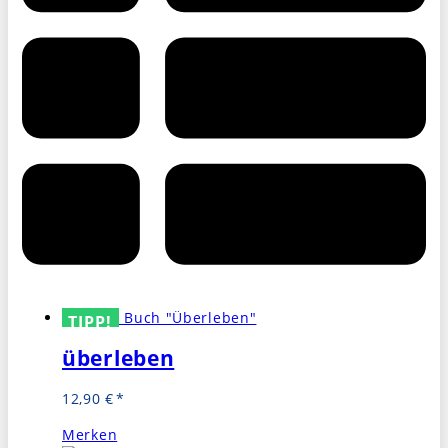
TIPP!
überleben
12,90
€
Merken