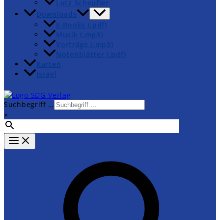
Lutz Scheufler
Downloads
E-Books (.pdf)
Musik (.mp3)
Vorträge (.mp3)
Notenblätter (.pdf)
Karten
Israel
Suchbegriff …
×