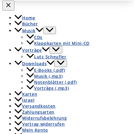
Home
Bücher
Musik
CDs
Klappkarten mit Mini-CD
Vorträge
Lutz Scheufler
Downloads
E-Books (.pdf)
Musik (.mp3)
Notenblätter (.pdf)
Vorträge (.mp3)
Karten
Israel
Versandkosten
Zahlungsarten
Widerrufsbelehrung
Vertrag widerrufen
Mein Konto