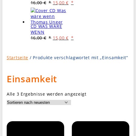
Ursprünglicher
Aktueller
16,00
€
15,00
€
Preis
Preis
war:
ist:
16,00 €
15,00 €.
CD WAS WÄRE
WENN
Ursprünglicher
Aktueller
16,00
€
15,00
€
Preis
Preis
war:
ist:
16,00 €
15,00 €.
Startseite
/ Produkte verschlagwortet mit „Einsamkeit“
Einsamkeit
Nach
Alle 3 Ergebnisse werden angezeigt
Aktualität
sortiert