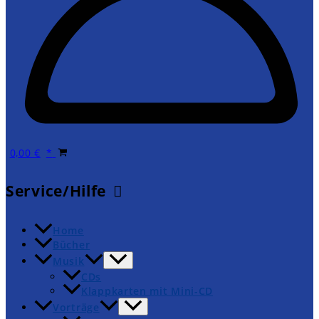
0,00
€
Service/Hilfe
Home
Bücher
Musik
CDs
Klappkarten mit Mini-CD
Vorträge