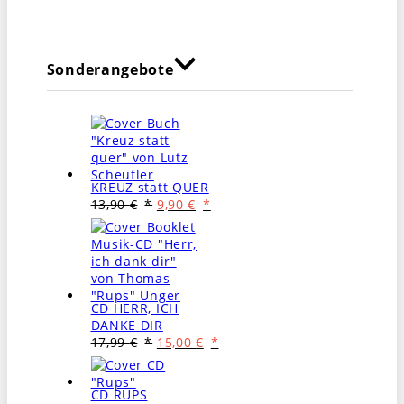
Sonderangebote
KREUZ statt QUER
Ursprünglicher
Aktueller
13,90
€
9,90
€
Preis
Preis
war:
ist:
13,90 €
9,90 €.
CD HERR, ICH
DANKE DIR
Ursprünglicher
Aktueller
17,99
€
15,00
€
Preis
Preis
war:
ist:
17,99 €
15,00 €.
CD RUPS