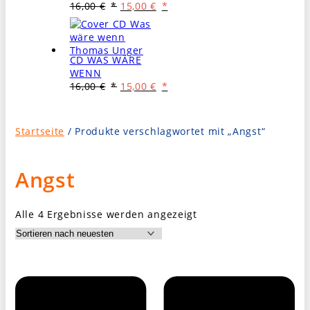
Ursprünglicher
Aktueller
16,00
€
15,00
€
Preis
Preis
war:
ist:
16,00 €
15,00 €.
CD WAS WÄRE
WENN
Ursprünglicher
Aktueller
16,00
€
15,00
€
Preis
Preis
war:
ist:
16,00 €
15,00 €.
Startseite
/ Produkte verschlagwortet mit „Angst“
Angst
Nach
Alle 4 Ergebnisse werden angezeigt
Aktualität
sortiert