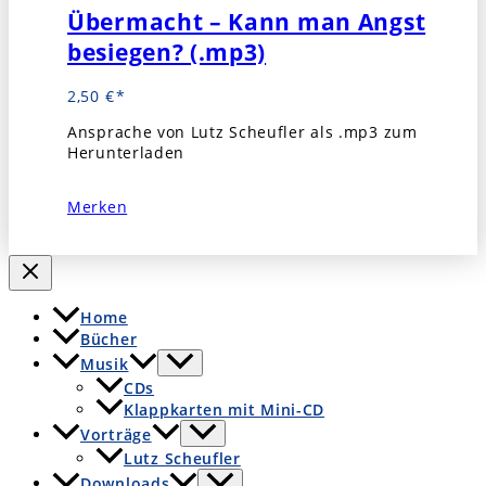
Übermacht – Kann man Angst
besiegen? (.mp3)
2,50
€
Ansprache von Lutz Scheufler als .mp3 zum
Herunterladen
Merken
Home
Bücher
Musik
CDs
Klappkarten mit Mini-CD
Vorträge
Lutz Scheufler
Downloads