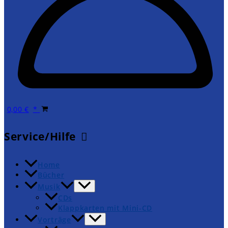
0,00
€
Service/Hilfe
Home
Bücher
Musik
CDs
Klappkarten mit Mini-CD
Vorträge