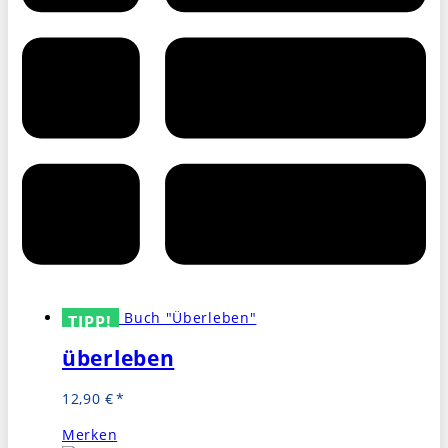
TIPP!
überleben
12,90
€
Merken