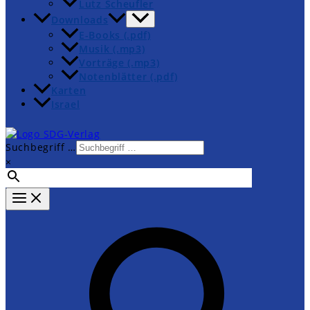
Lutz Scheufler
Downloads
E-Books (.pdf)
Musik (.mp3)
Vorträge (.mp3)
Notenblätter (.pdf)
Karten
Israel
Suchbegriff …
×