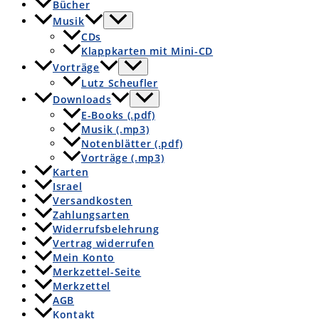
Bücher
Musik
CDs
Klappkarten mit Mini-CD
Vorträge
Lutz Scheufler
Downloads
E-Books (.pdf)
Musik (.mp3)
Notenblätter (.pdf)
Vorträge (.mp3)
Karten
Israel
Versandkosten
Zahlungsarten
Widerrufsbelehrung
Vertrag widerrufen
Mein Konto
Merkzettel-Seite
Merkzettel
AGB
Kontakt