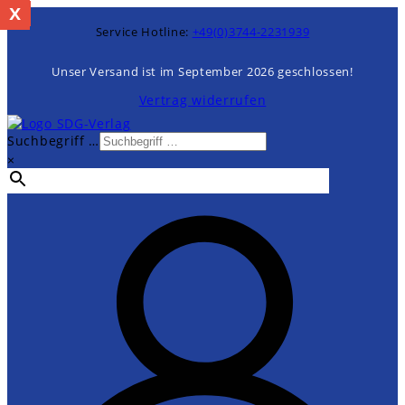
x
%
Zum
Inhalt
Service Hotline:
+49(0)3744-2231939
springen
Unser Versand ist im September 2026 geschlossen!
Vertrag widerrufen
Suchbegriff …
×