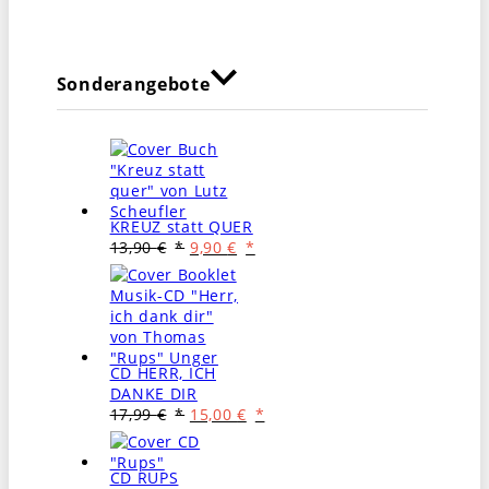
Sonderangebote
KREUZ statt QUER
Ursprünglicher
Aktueller
13,90
€
9,90
€
Preis
Preis
war:
ist:
13,90 €
9,90 €.
CD HERR, ICH
DANKE DIR
Ursprünglicher
Aktueller
17,99
€
15,00
€
Preis
Preis
war:
ist:
17,99 €
15,00 €.
CD RUPS