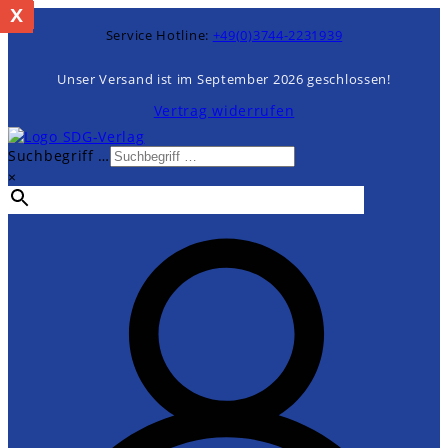
x
%
Zum
Inhalt
Service Hotline:
+49(0)3744-2231939
springen
Unser Versand ist im September 2026 geschlossen!
Vertrag widerrufen
Suchbegriff …
×