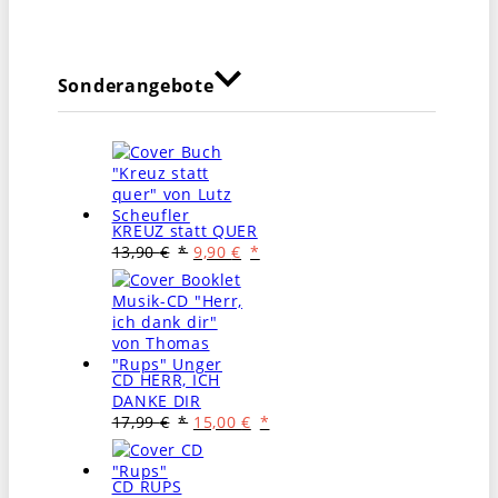
Sonderangebote
KREUZ statt QUER
Ursprünglicher
Aktueller
13,90
€
9,90
€
Preis
Preis
war:
ist:
13,90 €
9,90 €.
CD HERR, ICH
DANKE DIR
Ursprünglicher
Aktueller
17,99
€
15,00
€
Preis
Preis
war:
ist:
17,99 €
15,00 €.
CD RUPS