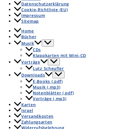
Datenschutzerklärung
Cookie-Richtlinie (EU)
Impressum
Sitemap
Home
Bücher
Musik
CDs
Klappkarten mit Mini-CD
Vorträge
Lutz Scheufler
Downloads
E-Books (.pdf)
Musik (.mp3)
Notenblätter (.pdf)
Vorträge (.mp3)
Karten
Israel
Versandkosten
Zahlungsarten
Widerrufsbelehrung