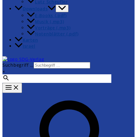
Lutz Scheufler
Downloads
E-Books (.pdf)
Musik (.mp3)
Vorträge (.mp3)
Notenblätter (.pdf)
Karten
Israel
Suchbegriff …
×