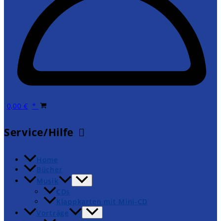
0,00
€
Service/Hilfe
Home
Bücher
Musik
CDs
Klappkarten mit Mini-CD
Vorträge