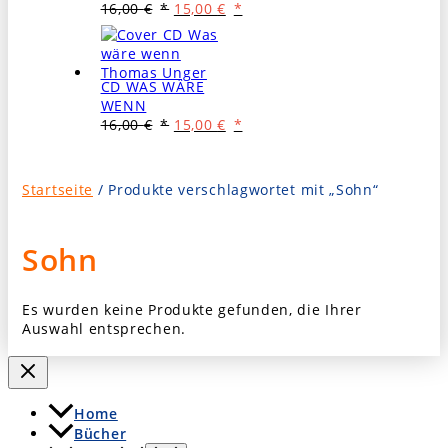
Ursprünglicher
Aktueller
16,00
€
15,00
€
Preis
Preis
war:
ist:
16,00 €
15,00 €.
CD WAS WÄRE
WENN
Ursprünglicher
Aktueller
16,00
€
15,00
€
Preis
Preis
war:
ist:
16,00 €
15,00 €.
Startseite
/ Produkte verschlagwortet mit „Sohn“
Sohn
Es wurden keine Produkte gefunden, die Ihrer
Auswahl entsprechen.
Home
Bücher