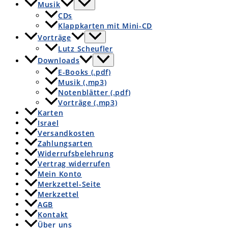
Musik
CDs
Klappkarten mit Mini-CD
Vorträge
Lutz Scheufler
Downloads
E-Books (.pdf)
Musik (.mp3)
Notenblätter (.pdf)
Vorträge (.mp3)
Karten
Israel
Versandkosten
Zahlungsarten
Widerrufsbelehrung
Vertrag widerrufen
Mein Konto
Merkzettel-Seite
Merkzettel
AGB
Kontakt
Über uns