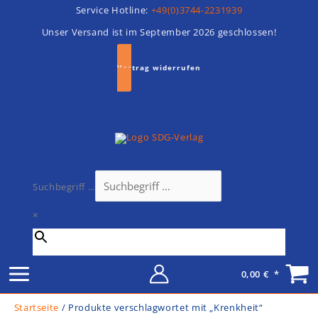
x
%
Zum
Service Hotline:
+49(0)3744-2231939
Inhalt
Unser Versand ist im September 2026 geschlossen!
springen
Vertrag widerrufen
Suchbegriff …
×
0,00
€
Startseite
/ Produkte verschlagwortet mit „Krenkheit“