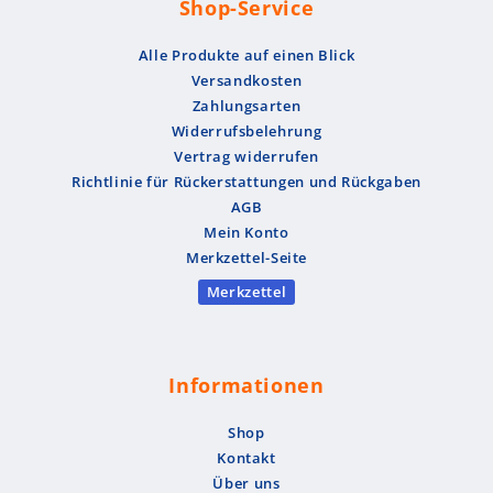
Shop-Service
€
9
.
r
,
w
1
9
:
0
a
5
Alle Produkte auf einen Blick
1
0
r
,
€
6
:
0
Versandkosten
,
€
1
0
Zahlungsarten
0
.
6
Widerrufsbelehrung
0
,
€
Vertrag widerrufen
0
.
Richtlinie für Rückerstattungen und Rückgaben
€
0
AGB
Mein Konto
€
Merkzettel-Seite
Merkzettel
Informationen
Shop
Kontakt
Über uns