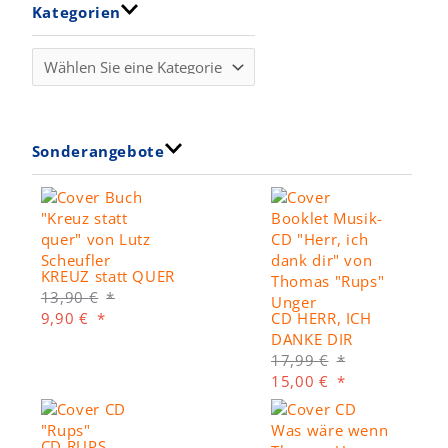
Kategorien
Sonderangebote
KREUZ statt QUER
U
13,90
€
A
r
9,90
€
CD HERR, ICH
k
s
DANKE DIR
t
p
U
17,99
€
u
r
r
A
15,00
€
e
ü
s
k
l
n
p
t
l
g
r
u
CD RUPS