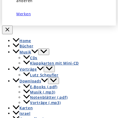
anderen
Merken
Home
Bücher
Musik
CDs
Klappkarten mit Mini-CD
Vorträge
Lutz Scheufler
Downloads
E-Books (.pdf)
Musik (.mp3)
Notenblätter (.pdf)
Vorträge (.mp3)
Karten
Israel