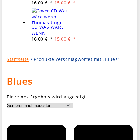
Ursprünglicher
Aktueller
16,00
€
15,00
€
Preis
Preis
war:
ist:
16,00 €
15,00 €.
CD WAS WÄRE
WENN
Ursprünglicher
Aktueller
16,00
€
15,00
€
Preis
Preis
war:
ist:
16,00 €
15,00 €.
Startseite
/ Produkte verschlagwortet mit „Blues“
Blues
Einzelnes Ergebnis wird angezeigt