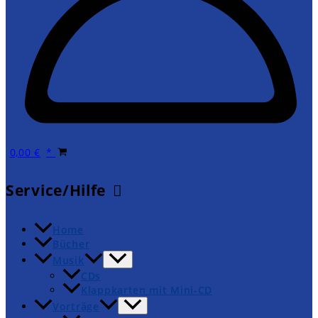
0,00
€
Service/Hilfe
Home
Bücher
Musik
CDs
Klappkarten mit Mini-CD
Vorträge