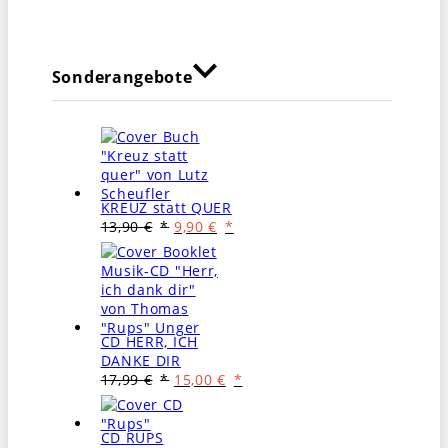
Sonderangebote
KREUZ statt QUER
Ursprünglicher
Aktueller
13,90
€
9,90
€
Preis
Preis
war:
ist:
13,90 €
9,90 €.
CD HERR, ICH
DANKE DIR
Ursprünglicher
Aktueller
17,99
€
15,00
€
Preis
Preis
war:
ist:
17,99 €
15,00 €.
CD RUPS