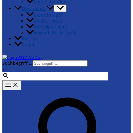
Lutz Scheufler
Downloads
E-Books (.pdf)
Musik (.mp3)
Vorträge (.mp3)
Notenblätter (.pdf)
Karten
Israel
Suchbegriff …
×