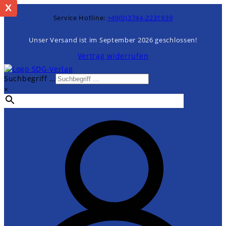
x
%
Zum
Inhalt
Service Hotline:
+49(0)3744-2231939
springen
Unser Versand ist im September 2026 geschlossen!
Vertrag widerrufen
Suchbegriff …
×